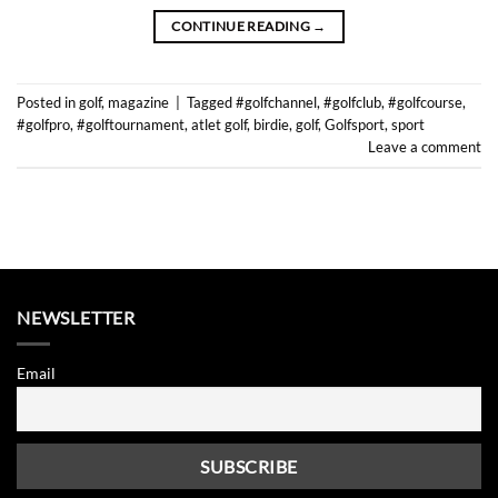
CONTINUE READING
→
Posted in
golf
,
magazine
|
Tagged
#golfchannel
,
#golfclub
,
#golfcourse
,
#golfpro
,
#golftournament
,
atlet golf
,
birdie
,
golf
,
Golfsport
,
sport
Leave a comment
NEWSLETTER
Email