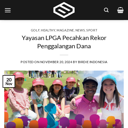
Skip
to
content
GOLF
,
HEALTHY
,
MAGAZINE
,
NEWS
,
SPORT
Yayasan LPGA Pecahkan Rekor
Penggalangan Dana
POSTED ON
NOVEMBER 20, 2024
BY
BIRDIE INDONESIA
20
Nov