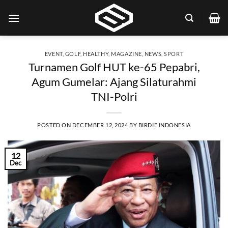
Skip
to
content
EVENT
,
GOLF
,
HEALTHY
,
MAGAZINE
,
NEWS
,
SPORT
Turnamen Golf HUT ke-65 Pepabri,
Agum Gumelar: Ajang Silaturahmi
TNI-Polri
POSTED ON
DECEMBER 12, 2024
BY
BIRDIE INDONESIA
12
Dec