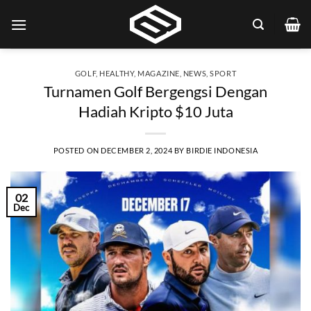
Skip
to
content
GOLF
,
HEALTHY
,
MAGAZINE
,
NEWS
,
SPORT
Turnamen Golf Bergengsi Dengan
Hadiah Kripto $10 Juta
POSTED ON
DECEMBER 2, 2024
BY
BIRDIE INDONESIA
02
Dec