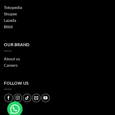
Tokopedia
Shopee
Lazada
Blibli
OUR BRAND
About us
Careers
FOLLOW US