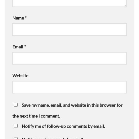
Name
*
Email
*
Website
Save my name, email, and website in this browser for
the next time I comment.
Notify me of follow-up comments by email.