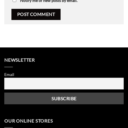
Notify me of new posts by email.
NEWSLETTER
Email
OUR ONLINE STORES