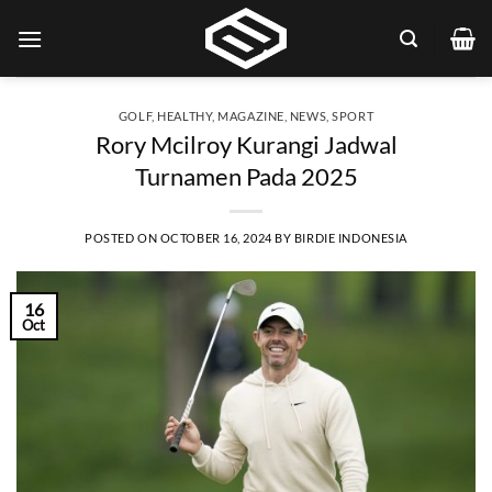
Skip
to
content
GOLF
,
HEALTHY
,
MAGAZINE
,
NEWS
,
SPORT
Rory Mcilroy Kurangi Jadwal
Turnamen Pada 2025
POSTED ON
OCTOBER 16, 2024
BY
BIRDIE INDONESIA
16
Oct