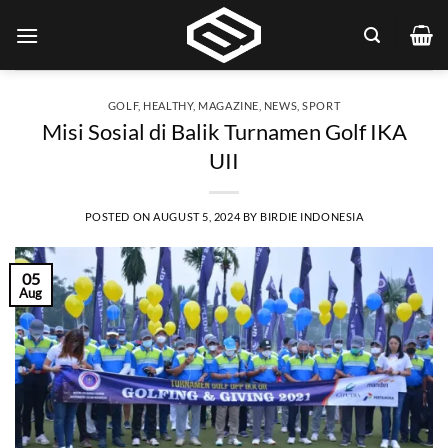
Skip
to
content
GOLF
,
HEALTHY
,
MAGAZINE
,
NEWS
,
SPORT
Misi Sosial di Balik Turnamen Golf IKA
UII
POSTED ON
AUGUST 5, 2024
BY
BIRDIE INDONESIA
05
Aug