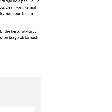
di tiga hole par-5 di Le
bu. Dean, yang tampil
gle, meskipun belum
birdie berturut-turut
sson bergerak ke posisi