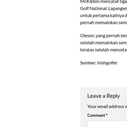
McKibbin mencatat tiga b
Golf National. Lapangan
untuk pertama kalinya d
pernah memainkan semb
Olesen, yang pernah be
setelah memainkan sembi
teratas setelah menceta
Sumber: Irishgolfer
Leave a Reply
Your email address w
Comment
*