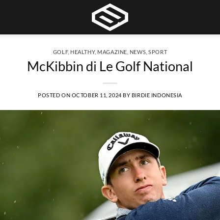
GOLF
,
HEALTHY
,
MAGAZINE
,
NEWS
,
SPORT
McKibbin di Le Golf National
POSTED ON
OCTOBER 11, 2024
BY
BIRDIE INDONESIA