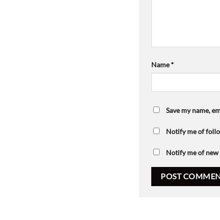
Name
*
Save my name, ema
Notify me of fol
Notify me of new 