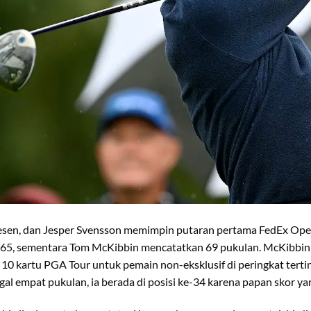
esen, dan Jesper Svensson memimpin putaran pertama FedEx Ope
 65, sementara Tom McKibbin mencatatkan 69 pukulan. McKibbin
0 kartu PGA Tour untuk pemain non-eksklusif di peringkat tertin
al empat pukulan, ia berada di posisi ke-34 karena papan skor yan