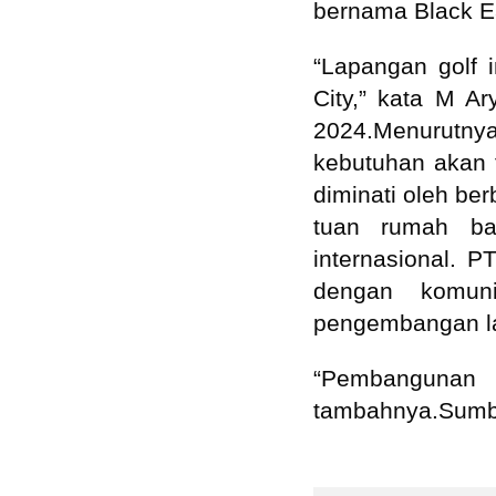
bernama Black Ea
“Lapangan golf 
City,” kata M Ar
2024.Menurutnya
kebutuhan akan f
diminati oleh be
tuan rumah ba
internasional. 
dengan komuni
pengembangan la
“Pembangunan
tambahnya.Sumbe