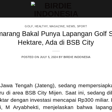
GOLF
,
HEALTHY
,
MAGAZINE
,
NEWS
,
SPORT
marang Bakal Punya Lapangan Golf S
Hektare, Ada di BSB City
POSTED ON
JULY 5, 2024
BY
BIRDIE INDONESIA
 Jawa Tengah (Jateng), sedang mempersiap
ru di area BSB City Mijen. Saat ini, sedang 
ektar dengan investasi mencapai Rp300 miliar.
, M Aryabhekti, menjelaskan bahwa lapang