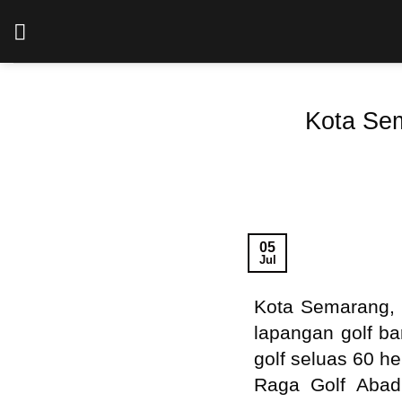
Skip
to
content
Kota Se
05
Jul
Kota Semarang,
lapangan golf ba
golf seluas 60 h
Raga Golf Abadi