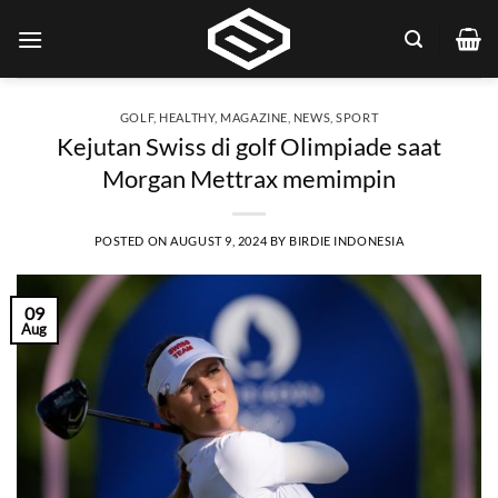
Skip
to
content
GOLF
,
HEALTHY
,
MAGAZINE
,
NEWS
,
SPORT
Kejutan Swiss di golf Olimpiade saat
Morgan Mettrax memimpin
POSTED ON
AUGUST 9, 2024
BY
BIRDIE INDONESIA
09
Aug