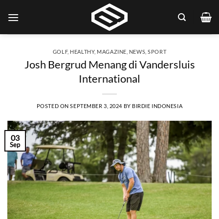
Skip
to
content
GOLF
,
HEALTHY
,
MAGAZINE
,
NEWS
,
SPORT
Josh Bergrud Menang di Vandersluis
International
POSTED ON
SEPTEMBER 3, 2024
BY
BIRDIE INDONESIA
03
Sep