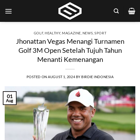
Skip
to
content
GOLF
,
HEALTHY
,
MAGAZINE
,
NEWS
,
SPORT
Jhonattan Vegas Menangi Turnamen
Golf 3M Open Setelah Tujuh Tahun
Menanti Kemenangan
POSTED ON
AUGUST 1, 2024
BY
BIRDIE INDONESIA
01
Aug