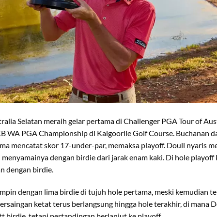
ralia Selatan meraih gelar pertama di Challenger PGA Tour of Aus
CKB WA PGA Championship di Kalgoorlie Golf Course. Buchanan da
ama mencatat skor 17-under-par, memaksa playoff. Doull nyaris 
menyamainya dengan birdie dari jarak enam kaki. Di hole playoff
 dengan birdie.
in dengan lima birdie di tujuh hole pertama, meski kemudian te
Persaingan ketat terus berlangsung hingga hole terakhir, di mana 
birdie, tetapi pertandingan berlanjut ke playoff.