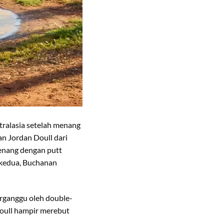
tralasia setelah menang
n Jordan Doull dari
menang dengan putt
 kedua, Buchanan
rganggu oleh double-
Doull hampir merebut