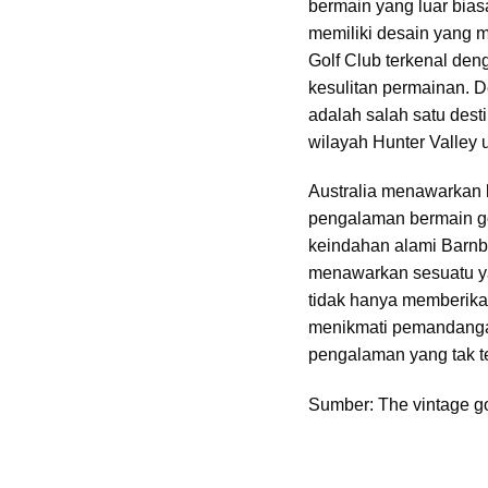
bermain yang luar bia
memiliki desain yang 
Golf Club terkenal den
kesulitan permainan. 
adalah salah satu desti
wilayah Hunter Valley 
Australia menawarkan
pengalaman bermain gol
keindahan alami Barnbou
menawarkan sesuatu yan
tidak hanya memberika
menikmati pemandangan
pengalaman yang tak t
Sumber: The vintage go