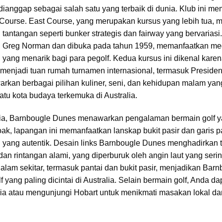
 dianggap sebagai salah satu yang terbaik di dunia. Klub ini me
Course. East Course, yang merupakan kursus yang lebih tua,
tantangan seperti bunker strategis dan fairway yang bervariasi
h Greg Norman dan dibuka pada tahun 1959, memanfaatkan me
yang menarik bagi para pegolf. Kedua kursus ini dikenal karen
 menjadi tuan rumah turnamen internasional, termasuk Preside
rkan berbagai pilihan kuliner, seni, dan kehidupan malam yang
tu kota budaya terkemuka di Australia.
nia, Barnbougle Dunes menawarkan pengalaman bermain golf ya
k, lapangan ini memanfaatkan lanskap bukit pasir dan garis p
 yang autentik. Desain links Barnbougle Dunes menghadirkan
an rintangan alami, yang diperburuk oleh angin laut yang se
lam sekitar, termasuk pantai dan bukit pasir, menjadikan Bar
lf yang paling dicintai di Australia. Selain bermain golf, Anda da
nia atau mengunjungi Hobart untuk menikmati masakan lokal 