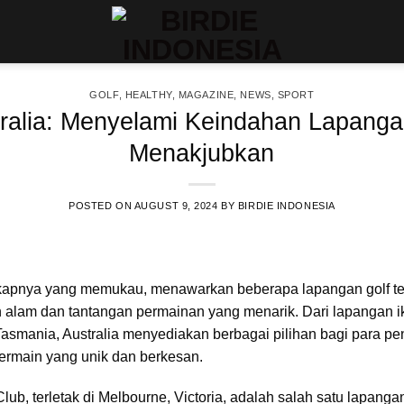
GOLF
,
HEALTHY
,
MAGAZINE
,
NEWS
,
SPORT
stralia: Menyelami Keindahan Lapanga
Menakjubkan
POSTED ON
AUGUST 9, 2024
BY
BIRDIE INDONESIA
skapnya yang memukau, menawarkan beberapa lapangan golf ter
lam dan tantangan permainan yang menarik. Dari lapangan ik
 Tasmania, Australia menyediakan berbagai pilihan bagi para p
rmain yang unik dan berkesan.
ub, terletak di Melbourne, Victoria, adalah salah satu lapangan