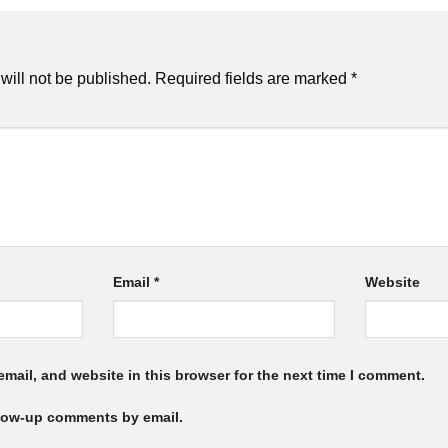
will not be published.
Required fields are marked
*
Email
*
Website
mail, and website in this browser for the next time I comment.
llow-up comments by email.