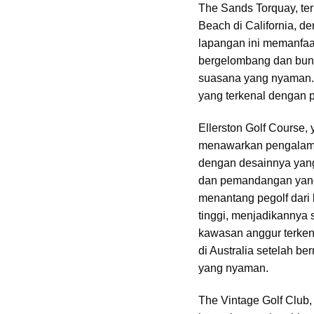
The Sands Torquay, te
Beach di California, 
lapangan ini memanfaa
bergelombang dan bunke
suasana yang nyaman. D
yang terkenal dengan
Ellerston Golf Course, 
menawarkan pengalaman
dengan desainnya yang
dan pemandangan yang 
menantang pegolf dari b
tinggi, menjadikannya s
kawasan anggur terkena
di Australia setelah b
yang nyaman.
The Vintage Golf Club,