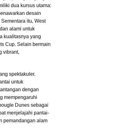
miliki dua kursus utama:
 menawarkan desain
. Sementara itu, West
dan alami untuk
a kualitasnya yang
nts Cup. Selain bermain
 vibrant,
ng spektakuler.
antai untuk
 tantangan dengan
ring mempengaruhi
nbougle Dunes sebagai
pat menjelajahi pantai-
dan pemandangan alam