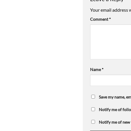
Your email address w
Comment
*
Name
*
Save my name, ema
Notify me of fol
Notify me of new 