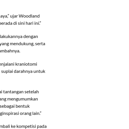
saya,” ujar Woodland
da di sini hari ini.”
elakukannya dengan
m yang mendukung, serta
 tambahnya.
njalani kraniotomi
 suplai darahnya untuk
i tantangan setelah
rs yang mengumumkan
sebagai bentuk
nspirasi orang lain.”
bali ke kompetisi pada