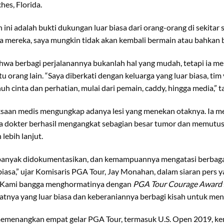
hes, Florida.
ni adalah bukti dukungan luar biasa dari orang-orang di sekitar 
 mereka, saya mungkin tidak akan kembali bermain atau bahkan bera
a berbagi perjalanannya bukanlah hal yang mudah, tetapi ia m
orang lain. “Saya diberkati dengan keluarga yang luar biasa, ti
uh cinta dan perhatian, mulai dari pemain, caddy, hingga media,”
saan medis mengungkap adanya lesi yang menekan otaknya. Ia me
a dokter berhasil mengangkat sebagian besar tumor dan memutus
ebih lanjut.
 banyak didokumentasikan, dan kemampuannya mengatasi berbaga
 biasa,” ujar Komisaris PGA Tour, Jay Monahan, dalam siaran pe
 “Kami bangga menghormatinya dengan
PGA Tour Courage Award
nya yang luar biasa dan keberaniannya berbagi kisah untuk mengi
emenangkan empat gelar PGA Tour, termasuk U.S. Open 2019, kem