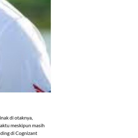
nak di otaknya,
 waktu meskipun masih
nding di Cognizant