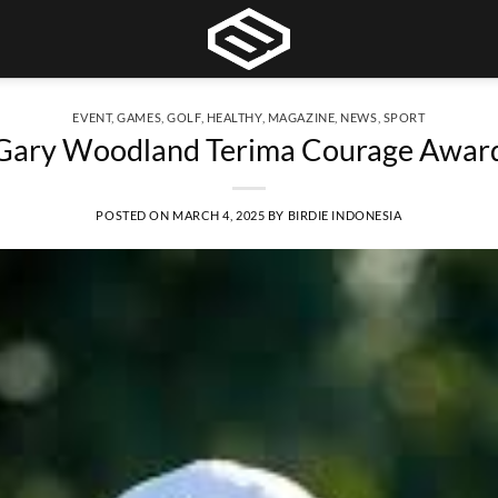
EVENT
,
GAMES
,
GOLF
,
HEALTHY
,
MAGAZINE
,
NEWS
,
SPORT
Gary Woodland Terima Courage Awar
POSTED ON
MARCH 4, 2025
BY
BIRDIE INDONESIA