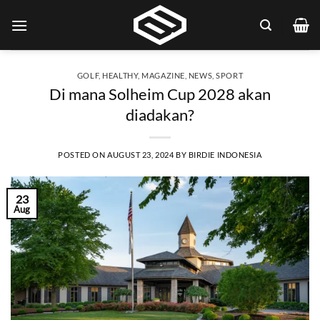
Skip
to
content
GOLF
,
HEALTHY
,
MAGAZINE
,
NEWS
,
SPORT
Di mana Solheim Cup 2028 akan
diadakan?
POSTED ON
AUGUST 23, 2024
BY
BIRDIE INDONESIA
23
Aug