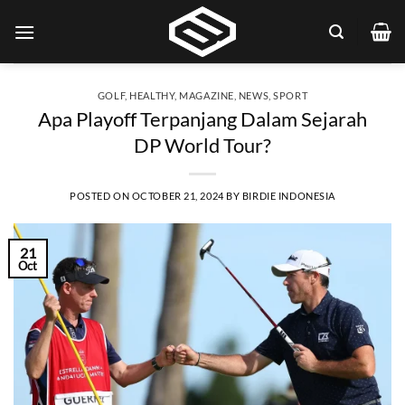
Skip
to
content
GOLF
,
HEALTHY
,
MAGAZINE
,
NEWS
,
SPORT
Apa Playoff Terpanjang Dalam Sejarah
DP World Tour?
POSTED ON
OCTOBER 21, 2024
BY
BIRDIE INDONESIA
21
Oct