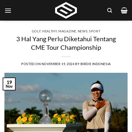
Skip
to
content
GOLF
,
HEALTHY
,
MAGAZINE
,
NEWS
,
SPORT
3 Hal Yang Perlu Diketahui Tentang
CME Tour Championship
POSTED ON
NOVEMBER 19, 2024
BY
BIRDIE INDONESIA
19
Nov