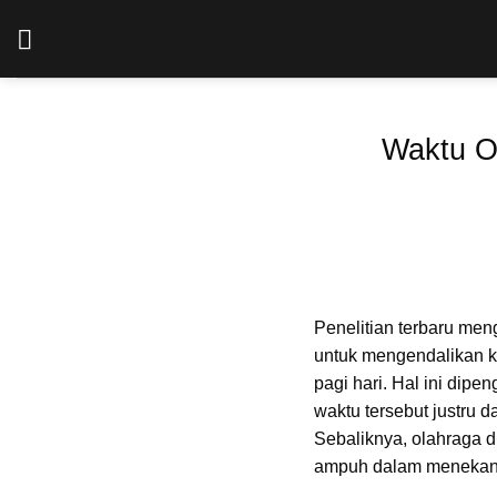
Skip
to
content
Waktu Op
Penelitian terbaru men
untuk mengendalikan ka
pagi hari. Hal ini dipen
waktu tersebut justru
Sebaliknya, olahraga d
ampuh dalam menekan l