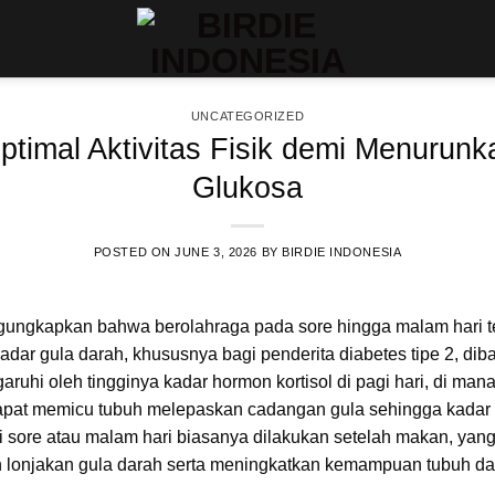
UNCATEGORIZED
timal Aktivitas Fisik demi Menurun
Glukosa
POSTED ON
JUNE 3, 2026
BY
BIRDIE INDONESIA
gungkapkan bahwa berolahraga pada sore hingga malam hari terb
dar gula darah, khususnya bagi penderita diabetes tipe 2, dib
garuhi oleh tingginya kadar hormon kortisol di pagi hari, di mana 
 dapat memicu tubuh melepaskan cadangan gula sehingga kadar
i sore atau malam hari biasanya dilakukan setelah makan, ya
onjakan gula darah serta meningkatkan kemampuan tubuh dal