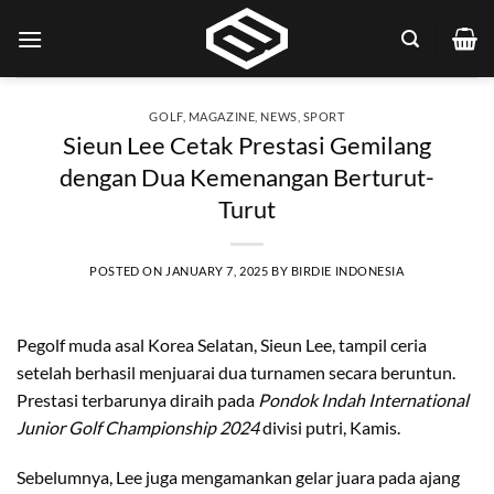
Skip
to
content
GOLF
,
MAGAZINE
,
NEWS
,
SPORT
Sieun Lee Cetak Prestasi Gemilang
dengan Dua Kemenangan Berturut-
Turut
POSTED ON
JANUARY 7, 2025
BY
BIRDIE INDONESIA
Pegolf muda asal Korea Selatan, Sieun Lee, tampil ceria
setelah berhasil menjuarai dua turnamen secara beruntun.
Prestasi terbarunya diraih pada
Pondok Indah International
Junior Golf Championship 2024
divisi putri, Kamis.
Sebelumnya, Lee juga mengamankan gelar juara pada ajang