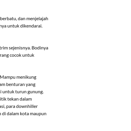
 berbatu, dan menjelajah
ya untuk dikendarai.
rim sejenisnya. Bodinya
urang cocok untuk
g. Mampu menikung
dam benturan yang
i untuk turun gunung.
itik tekan dalam
i, para downhiller
n di dalam kota maupun