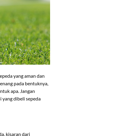
i sepeda yang aman dan
 senang pada bentuknya,
untuk apa. Jangan
i yang dibeli sepeda
a, kisaran dari