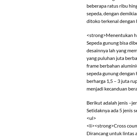
beberapa ratus ribu hi
sepeda, dengan demikia
ditoko terkenal dengan
<strong>Menentukan h
Sepeda gunung bisa dibel
desainnya lah yang mem
yang puluhan juta berb
frame berbahan alumini
sepeda gunung dengan ha
berharga 1,5 – 3 juta r
menjadi kecanduan berat
Berikut adalah jenis –j
Setidaknya ada 5 jenis 
<ul>
<li><strong>Cross coun
Dirancang untuk lintas 