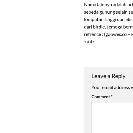
Nama lainnya adalah ur
sepeda gunung selain se
lompatan tinggi dan eks
dari birdie, semoga berm
refrence : (goowes.co –
</ul>
Leave a Reply
Your email address w
Comment
*