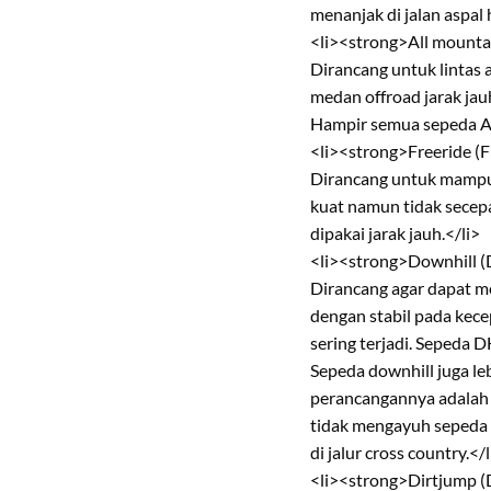
menanjak di jalan aspal 
<li><strong>All mounta
Dirancang untuk lintas 
medan offroad jarak ja
Hampir semua sepeda AM
<li><strong>Freeride (
Dirancang untuk mampu 
kuat namun tidak secepa
dipakai jarak jauh.</li>
<li><strong>Downhill 
Dirancang agar dapat 
dengan stabil pada kece
sering terjadi. Sepeda
Sepeda downhill juga le
perancangannya adalah 
tidak mengayuh sepeda 
di jalur cross country.</l
<li><strong>Dirtjump (