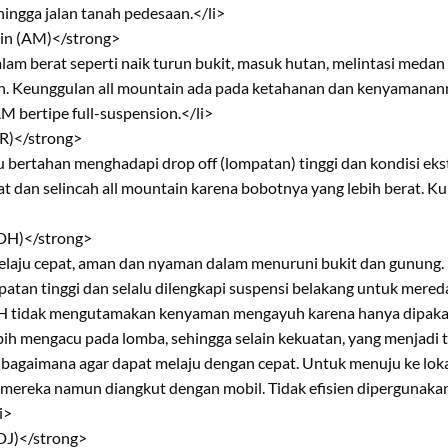
hingga jalan tanah pedesaan.</li>
in (AM)</strong>
alam berat seperti naik turun bukit, masuk hutan, melintasi medan
uh. Keunggulan all mountain ada pada ketahanan dan kenyamanann
 bertipe full-suspension.</li>
FR)</strong>
bertahan menghadapi drop off (lompatan) tinggi dan kondisi ekst
t dan selincah all mountain karena bobotnya yang lebih berat. K
(DH)</strong>
melaju cepat, aman dan nyaman dalam menuruni bukit dan gunun
patan tinggi dan selalu dilengkapi suspensi belakang untuk mere
 DH tidak mengutamakan kenyaman mengayuh karena hanya dipaka
bih mengacu pada lomba, sehingga selain kekuatan, yang menjadi t
bagaimana agar dapat melaju dengan cepat. Untuk menuju ke lokas
mereka namun diangkut dengan mobil. Tidak efisien dipergunaka
i>
DJ)</strong>