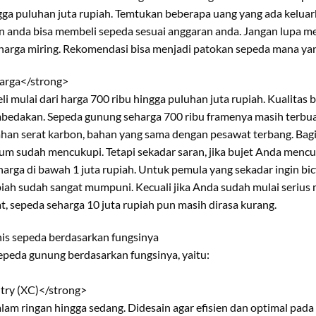
ngga puluhan juta rupiah. Temtukan beberapa uang yang ada kelua
n anda bisa membeli sepeda sesuai anggaran anda. Jangan lupa 
 harga miring. Rekomendasi bisa menjadi patokan sepeda mana ya
arga</strong>
i mulai dari harga 700 ribu hingga puluhan juta rupiah. Kualitas b
bedakan. Sepeda gunung seharga 700 ribu framenya masih terbuat
ahan serat karbon, bahan yang sama dengan pesawat terbang. Bag
um sudah mencukupi. Tetapi sekadar saran, jika bujet Anda mencu
rga di bawah 1 juta rupiah. Untuk pemula yang sekadar ingin bicy
upiah sudah sangat mumpuni. Kecuali jika Anda sudah mulai serius 
, sepeda seharga 10 juta rupiah pun masih dirasa kurang.
enis sepeda berdasarkan fungsinya
sepeda gunung berdasarkan fungsinya, yaitu:
try (XC)</strong>
alam ringan hingga sedang. Didesain agar efisien dan optimal pad