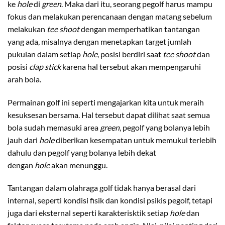
ke
hole
di
green
. Maka dari itu, seorang pegolf harus mampu
fokus dan melakukan perencanaan dengan matang sebelum
melakukan
tee shoot
dengan memperhatikan tantangan
yang ada, misalnya dengan menetapkan target jumlah
pukulan dalam setiap
hole
, posisi berdiri saat
tee shoot
dan
posisi
clap stick
karena hal tersebut akan mempengaruhi
arah bola.
Permainan golf ini seperti mengajarkan kita untuk meraih
kesuksesan bersama. Hal tersebut dapat dilihat saat semua
bola sudah memasuki area
green
, pegolf yang bolanya lebih
jauh dari
hole
diberikan kesempatan untuk memukul terlebih
dahulu dan pegolf yang bolanya lebih dekat
dengan
hole
akan menunggu.
Tantangan dalam olahraga golf tidak hanya berasal dari
internal, seperti kondisi fisik dan kondisi psikis pegolf, tetapi
juga dari eksternal seperti karakterisktik setiap
hole
dan