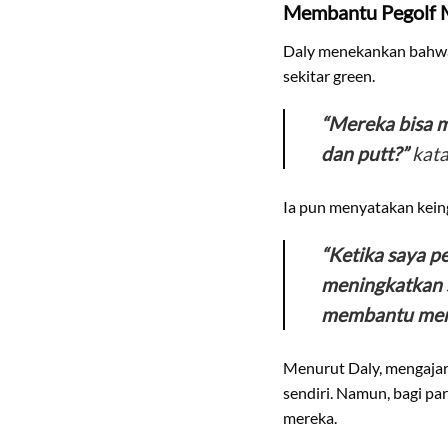
Membantu Pegolf 
Daly menekankan bahwa b
sekitar green.
“Mereka bisa m
dan putt?”
kata
Ia pun menyatakan kein
“Ketika saya p
meningkatkan 
membantu mere
Menurut Daly, mengajark
sendiri. Namun, bagi pa
mereka.