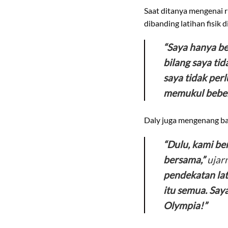
Saat ditanya mengenai r
dibanding latihan fisik d
“Saya hanya ber
bilang saya tid
saya tidak per
memukul bebera
Daly juga mengenang ba
“Dulu, kami be
bersama,”
ujar
pendekatan lati
itu semua. Say
Olympia!”