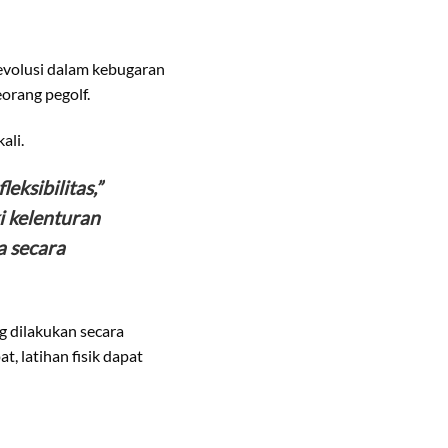
evolusi dalam kebugaran
orang pegolf.
ali.
eksibilitas,”
i kelenturan
a secara
g dilakukan secara
, latihan fisik dapat