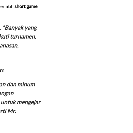
erlatih
short game
.
“Banyak yang
ikuti turnamen,
manasan,
rn.
akan dan minum
engan
at untuk mengejar
rti Mr.