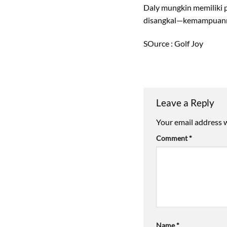
Daly mungkin memiliki p
disangkal—kemampuannya
SOurce : Golf Joy
Leave a Reply
Your email address w
Comment
*
Name
*