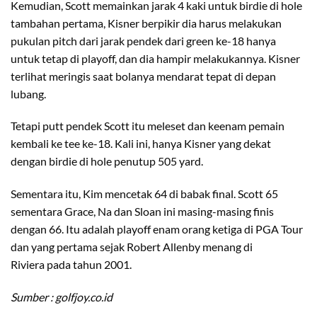
Kemudian, Scott memainkan jarak 4 kaki untuk birdie di hole
tambahan pertama, Kisner berpikir dia harus melakukan
pukulan pitch dari jarak pendek dari green ke-18 hanya
untuk tetap di playoff, dan dia hampir melakukannya. Kisner
terlihat meringis saat bolanya mendarat tepat di depan
lubang.
Tetapi putt pendek Scott itu meleset dan keenam pemain
kembali ke tee ke-18. Kali ini, hanya Kisner yang dekat
dengan birdie di hole penutup 505 yard.
Sementara itu, Kim mencetak 64 di babak final. Scott 65
sementara Grace, Na dan Sloan ini masing-masing finis
dengan 66. Itu adalah playoff enam orang ketiga di PGA Tour
dan yang pertama sejak Robert Allenby menang di
Riviera pada tahun 2001.
Sumber : golfjoy.co.id