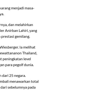
karang menjadi masa-
ya.
rnya, dan melahirkan
er Anirban Lahiri, yang
prestasi gemilang.
Wiesberger. Ia melihat
anewattananon Thailand,
t peningkatan level
an para pegolf dunia.
 dari 25 negara.
mbali menawarkan total
at dari sebelumnya pada