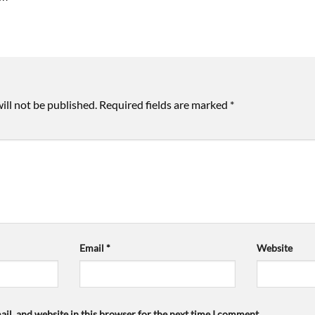
ill not be published.
Required fields are marked
*
Email
*
Website
il, and website in this browser for the next time I comment.