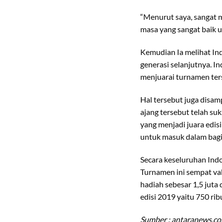
“Menurut saya, sangat 
masa yang sangat baik u
Kemudian Ia melihat In
generasi selanjutnya. I
menjuarai turnamen ters
Hal tersebut juga disam
ajang tersebut telah su
yang menjadi juara edi
untuk masuk dalam bagia
Secara keseluruhan Indo
Turnamen ini sempat v
hadiah sebesar 1,5 juta 
edisi 2019 yaitu 750 rib
Sumber : antaranews.c