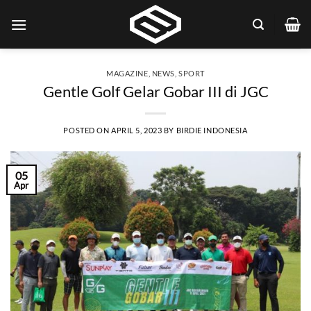
Skip
to
content
MAGAZINE
,
NEWS
,
SPORT
Gentle Golf Gelar Gobar III di JGC
POSTED ON
APRIL 5, 2023
BY
BIRDIE INDONESIA
05
Apr