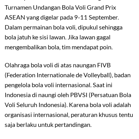
Turnamen Undangan Bola Voli Grand Prix
ASEAN yang digelar pada 9-11 September.
Dalam permainan bola voli, dipukul sehingga
bola jatuh ke sisi lawan. Jika lawan gagal
mengembalikan bola, tim mendapat poin.
Olahraga bola voli di atas naungan FIVB
(Federation Internationale de Volleyball), badan
pengelola bola voli internasional. Saat ini
Indonesia di naungi oleh PBVSI (Persatuan Bola
Voli Seluruh Indonesia). Karena bola voli adalah
organisasi internasional, peraturan khusus tentu
saja berlaku untuk pertandingan.